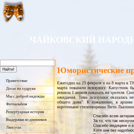
ЧАЙКОВСКИЙ НАРОДН
Юмористические п
Приветствие
Ежегодно на 23 февраля и на 8 марта в Т
марта показали психушку. Капустник бы
Досье на худрука
решила 1 апреля показать на зрителя. Сп
Мы с доброй надежды
ожидания. Тема психушки оказалась н
общего дома". К сожалению, в архиве 
Фотоальбом
коротенькое стихотворение Вити Лысинки
Репертуарная история
Спасибо всем актерам
Выдержки из дневников
За то, что так нескуч
Спасибо медицине и в
Ляпсусы
Хотя они без надобно