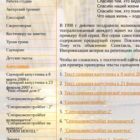
Спасибо тем, кто виде
Работа студии
Спасибо нашей жизни 
Актерский тренинг
Спасибо тем, кто поня
Что наша жизнь – ход
Глоссарий
В 1998 г. девочки поздравили мальчико
Скороговорки
театрализованный анекдот) живет на сц
Костюмеру на заметку
премьеру 4-ой серии. Все серии самостоя
содержание предыдущей серии. Поклон
Уроки грима
Тому есть объяснение. Спектакль, в
Сценарии:
Импровизация актеров на репетициях обо
Детские пьесы:
Чтобы не сложилось у посетителей сайта
для примера приведены тексты сценариев
Капустники:
1.
Текст сценария капустника к 8 марта 2
Сценарий капустника к 8
марта 2006 г.
Сценарий капустника к 23
2.
Текст сценария капустника к 23 феврал
февраля 2007 г.
"Наш общий дом-3"
3.
Текст сценария сатирической програм
"Спецназженсройбат"
4.
"Спецназженстройбат"
"Спецназженстройбат - 2"
5.
"Спецназженстройбат-2"
"Спецназженстройбат
возвращается"
6. "
Спецназженстройбат возвращается"
"Спецназженстройбат на
конкурсе"
7.
"Спецназженстройбат на конкурсе"
"DORM HOSTEL"
Лирика
8.
"Спецназженстройбат-5. Дембель"